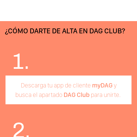
¿CÓMO DARTE DE ALTA EN DAG CLUB?
1.
Descarga tu app de cliente
myDAG
y
busca el apartado
DAG Club
para unirte.
2.